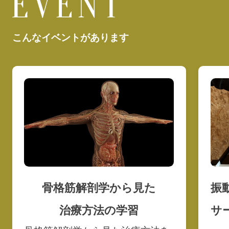
こんなイベントがあります
骨格筋解剖学から見た
振
治療方法の学習
サ