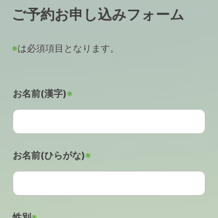
ご予約お申し込みフォーム
※
は必須項目となります。
お名前(漢字)
※
お名前(ひらがな)
※
性別
※