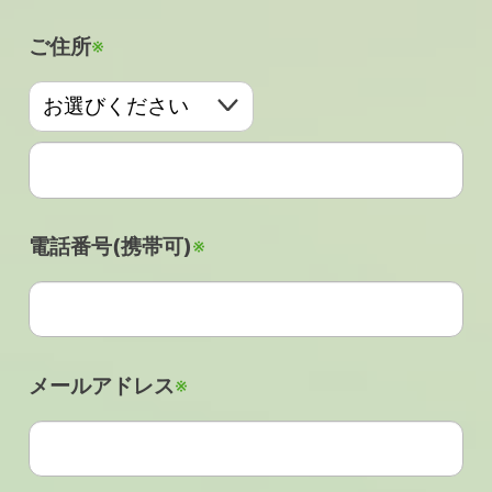
ご住所
※
電話番号(携帯可)
※
メールアドレス
※