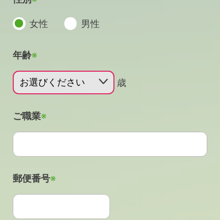
女性
男性
年齢
※
歳
ご職業
※
郵便番号
※