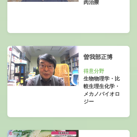
肉治療
曽我部正博
得意分野
生物物理学・比
較生理生化学・
メカノバイオロ
ジー