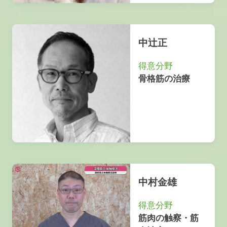
中辻正
得意分野
骨格筋の治療
中村金雄
得意分野
筋肉の触察・筋