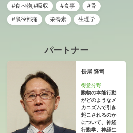
#食べ物,#吸収
#食事
#骨
#鼠径部痛
栄養素
生理学
パートナー
長尾 隆司
得意分野
動物の本能行動
がどのようなメ
カニズムで引き
起こされるのか
について、神経
行動学、神経生