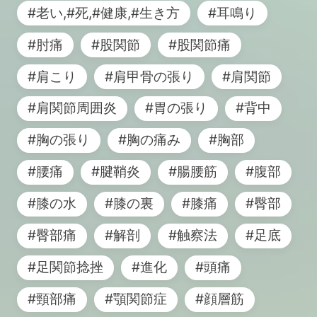
#老い,#死,#健康,#生き方
#耳鳴り
#肘痛
#股関節
#股関節痛
#肩こり
#肩甲骨の張り
#肩関節
#肩関節周囲炎
#胃の張り
#背中
#胸の張り
#胸の痛み
#胸部
#腰痛
#腱鞘炎
#腸腰筋
#腹部
#膝の水
#膝の裏
#膝痛
#臀部
#臀部痛
#解剖
#触察法
#足底
#足関節捻挫
#進化
#頭痛
#頸部痛
#顎関節症
#顔層筋