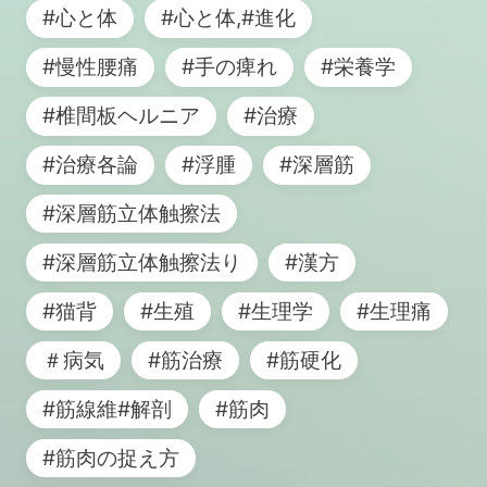
#心と体
#心と体,#進化
#慢性腰痛
#手の痺れ
#栄養学
#椎間板ヘルニア
#治療
#治療各論
#浮腫
#深層筋
#深層筋立体触擦法
#深層筋立体触擦法り
#漢方
#猫背
#生殖
#生理学
#生理痛
＃病気
#筋治療
#筋硬化
#筋線維#解剖
#筋肉
#筋肉の捉え方