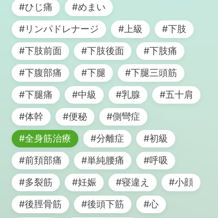
#ひじ痛
#めまい
#リンパドレナージ
#上級
#下肢
#下肢前面
#下肢後面
#下肢痛
#下腹部痛
#下腿
#下腿三頭筋
#下腿痛
#中級
#乳腺
#五十肩
#体幹
#便秘
#側彎症
#全身筋治療
#分離症
#初級
#前頚部痛
#単純腰痛
#呼吸
#多裂筋
#妊娠
#寝違え
#小顔
#後脛骨筋
#後頭下筋
#心