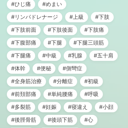
#ひじ痛
#めまい
#リンパドレナージ
#上級
#下肢
#下肢前面
#下肢後面
#下肢痛
#下腹部痛
#下腿
#下腿三頭筋
#下腿痛
#中級
#乳腺
#五十肩
#体幹
#便秘
#側彎症
#全身筋治療
#分離症
#初級
#前頚部痛
#単純腰痛
#呼吸
#多裂筋
#妊娠
#寝違え
#小顔
#後脛骨筋
#後頭下筋
#心