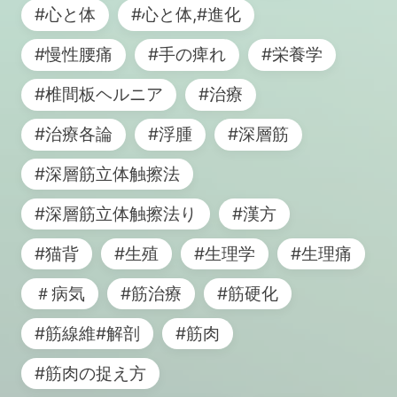
#心と体
#心と体,#進化
#慢性腰痛
#手の痺れ
#栄養学
#椎間板ヘルニア
#治療
#治療各論
#浮腫
#深層筋
#深層筋立体触擦法
#深層筋立体触擦法り
#漢方
#猫背
#生殖
#生理学
#生理痛
＃病気
#筋治療
#筋硬化
#筋線維#解剖
#筋肉
#筋肉の捉え方