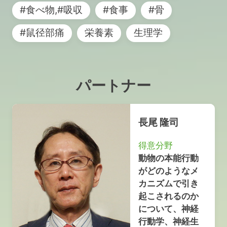
#食べ物,#吸収
#食事
#骨
#鼠径部痛
栄養素
生理学
パートナー
長尾 隆司
得意分野
動物の本能行動
がどのようなメ
カニズムで引き
起こされるのか
について、神経
行動学、神経生