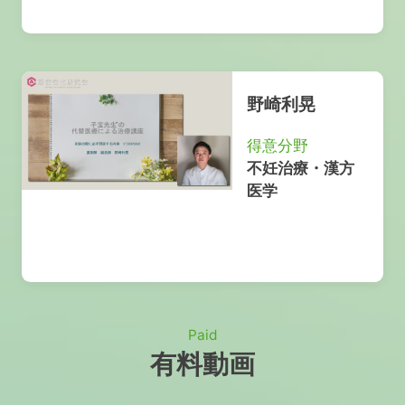
野崎利晃
得意分野
不妊治療・漢方
医学
Paid
有料動画