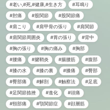
#老い,#死,#健康,#生き方
#耳鳴り
#肘痛
#股関節
#股関節痛
#肩こり
#肩甲骨の張り
#肩関節
#肩関節周囲炎
#胃の張り
#背中
#胸の張り
#胸の痛み
#胸部
#腰痛
#腱鞘炎
#腸腰筋
#腹部
#膝の水
#膝の裏
#膝痛
#臀部
#臀部痛
#解剖
#触察法
#足底
#足関節捻挫
#進化
#頭痛
#頸部痛
#顎関節症
#顔層筋