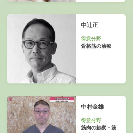
中辻正
得意分野
骨格筋の治療
中村金雄
得意分野
筋肉の触察・筋