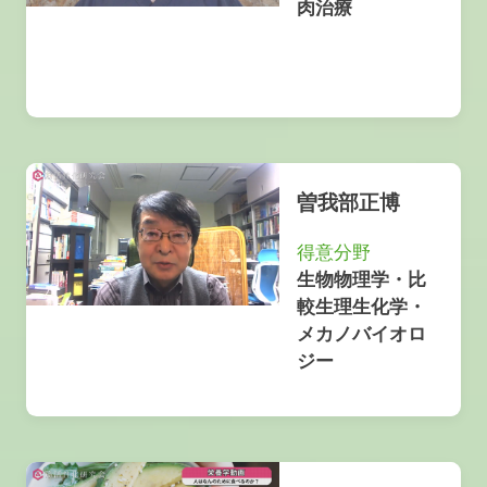
肉治療
曽我部正博
得意分野
生物物理学・比
較生理生化学・
メカノバイオロ
ジー