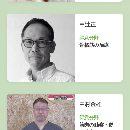
中辻正
得意分野
骨格筋の治療
中村金雄
得意分野
筋肉の触察・筋