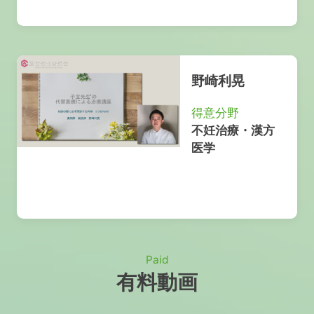
野崎利晃
得意分野
不妊治療・漢方
医学
Paid
有料動画