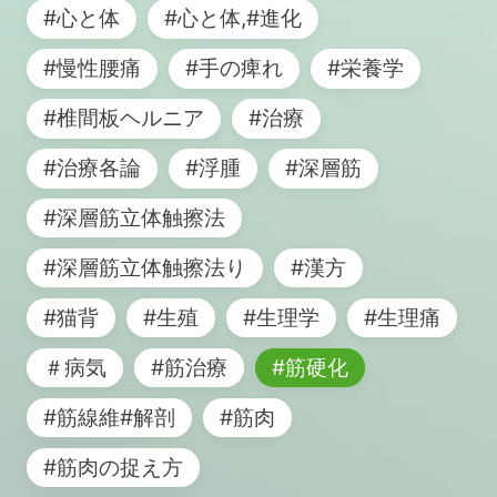
#心と体
#心と体,#進化
#慢性腰痛
#手の痺れ
#栄養学
#椎間板ヘルニア
#治療
#治療各論
#浮腫
#深層筋
#深層筋立体触擦法
#深層筋立体触擦法り
#漢方
#猫背
#生殖
#生理学
#生理痛
＃病気
#筋治療
#筋硬化
#筋線維#解剖
#筋肉
#筋肉の捉え方