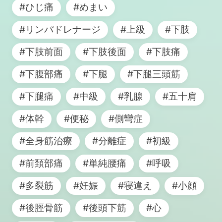
#ひじ痛
#めまい
#リンパドレナージ
#上級
#下肢
#下肢前面
#下肢後面
#下肢痛
#下腹部痛
#下腿
#下腿三頭筋
#下腿痛
#中級
#乳腺
#五十肩
#体幹
#便秘
#側彎症
#全身筋治療
#分離症
#初級
#前頚部痛
#単純腰痛
#呼吸
#多裂筋
#妊娠
#寝違え
#小顔
#後脛骨筋
#後頭下筋
#心