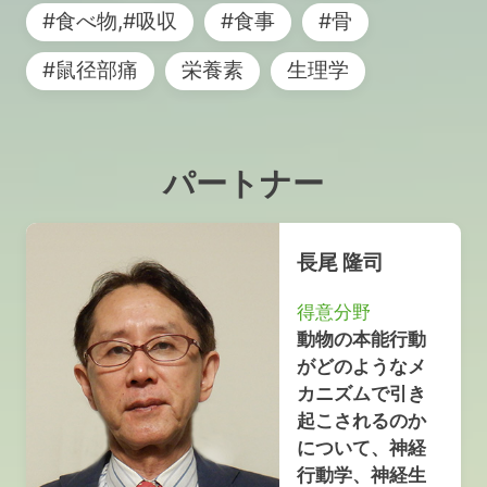
#食べ物,#吸収
#食事
#骨
#鼠径部痛
栄養素
生理学
パートナー
長尾 隆司
得意分野
動物の本能行動
がどのようなメ
カニズムで引き
起こされるのか
について、神経
行動学、神経生