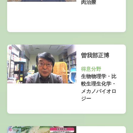
肉治療
曽我部正博
得意分野
生物物理学・比
較生理生化学・
メカノバイオロ
ジー