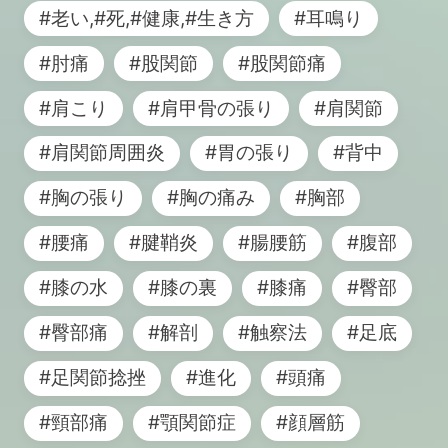
#老い,#死,#健康,#生き方
#耳鳴り
#肘痛
#股関節
#股関節痛
#肩こり
#肩甲骨の張り
#肩関節
#肩関節周囲炎
#胃の張り
#背中
#胸の張り
#胸の痛み
#胸部
#腰痛
#腱鞘炎
#腸腰筋
#腹部
#膝の水
#膝の裏
#膝痛
#臀部
#臀部痛
#解剖
#触察法
#足底
#足関節捻挫
#進化
#頭痛
#頸部痛
#顎関節症
#顔層筋