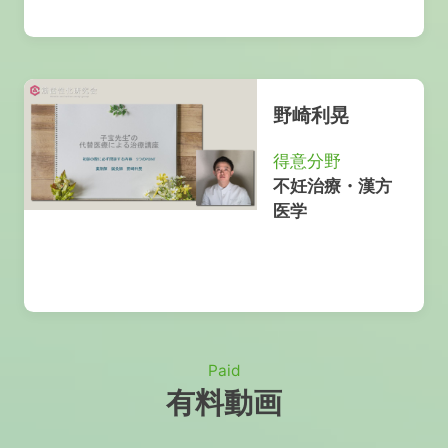
野崎利晃
得意分野
不妊治療・漢方
医学
Paid
有料動画