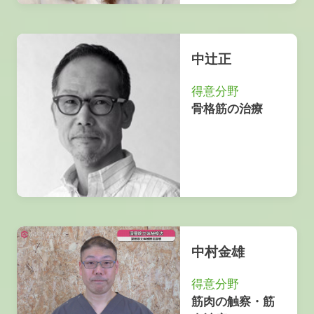
中辻正
得意分野
骨格筋の治療
中村金雄
得意分野
筋肉の触察・筋