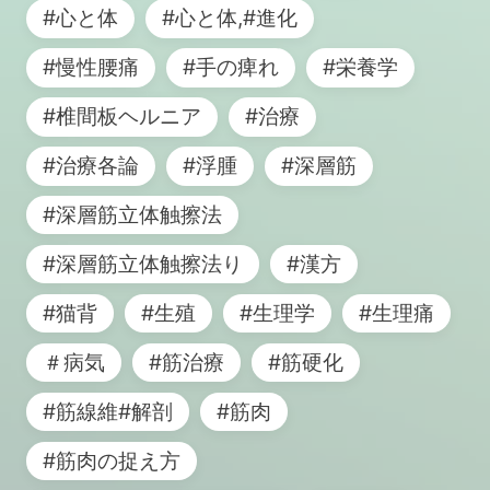
#心と体
#心と体,#進化
#慢性腰痛
#手の痺れ
#栄養学
#椎間板ヘルニア
#治療
#治療各論
#浮腫
#深層筋
#深層筋立体触擦法
#深層筋立体触擦法り
#漢方
#猫背
#生殖
#生理学
#生理痛
＃病気
#筋治療
#筋硬化
#筋線維#解剖
#筋肉
#筋肉の捉え方