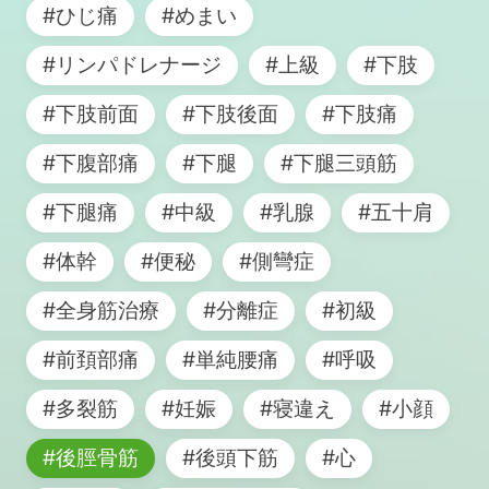
#ひじ痛
#めまい
#リンパドレナージ
#上級
#下肢
#下肢前面
#下肢後面
#下肢痛
#下腹部痛
#下腿
#下腿三頭筋
#下腿痛
#中級
#乳腺
#五十肩
#体幹
#便秘
#側彎症
#全身筋治療
#分離症
#初級
#前頚部痛
#単純腰痛
#呼吸
#多裂筋
#妊娠
#寝違え
#小顔
#後脛骨筋
#後頭下筋
#心