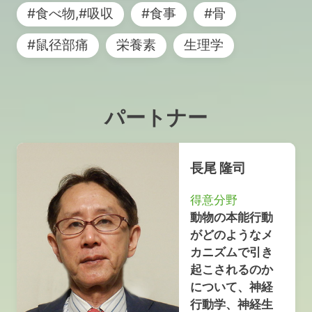
#食べ物,#吸収
#食事
#骨
#鼠径部痛
栄養素
生理学
パートナー
長尾 隆司
得意分野
動物の本能行動
がどのようなメ
カニズムで引き
起こされるのか
について、神経
行動学、神経生