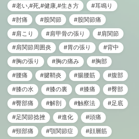
#老い,#死,#健康,#生き方
#耳鳴り
#肘痛
#股関節
#股関節痛
#肩こり
#肩甲骨の張り
#肩関節
#肩関節周囲炎
#胃の張り
#背中
#胸の張り
#胸の痛み
#胸部
#腰痛
#腱鞘炎
#腸腰筋
#腹部
#膝の水
#膝の裏
#膝痛
#臀部
#臀部痛
#解剖
#触察法
#足底
#足関節捻挫
#進化
#頭痛
#頸部痛
#顎関節症
#顔層筋