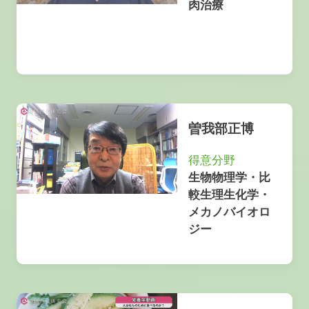
肉治療
曽我部正博
得意分野
生物物理学・比
較生理生化学・
メカノバイオロ
ジー