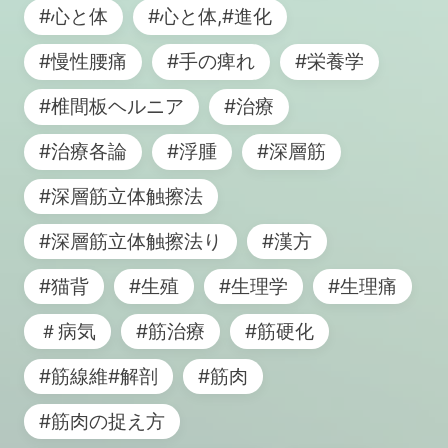
#心と体
#心と体,#進化
#慢性腰痛
#手の痺れ
#栄養学
#椎間板ヘルニア
#治療
#治療各論
#浮腫
#深層筋
#深層筋立体触擦法
#深層筋立体触擦法り
#漢方
#猫背
#生殖
#生理学
#生理痛
＃病気
#筋治療
#筋硬化
#筋線維#解剖
#筋肉
#筋肉の捉え方