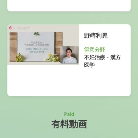
野崎利晃
得意分野
不妊治療・漢方
医学
Paid
有料動画