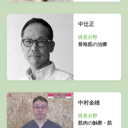
中辻正
得意分野
骨格筋の治療
中村金雄
得意分野
筋肉の触察・筋