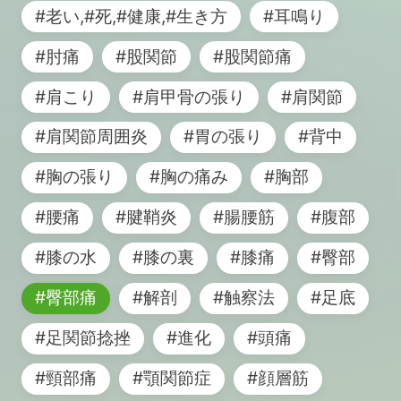
#老い,#死,#健康,#生き方
#耳鳴り
#肘痛
#股関節
#股関節痛
#肩こり
#肩甲骨の張り
#肩関節
#肩関節周囲炎
#胃の張り
#背中
#胸の張り
#胸の痛み
#胸部
#腰痛
#腱鞘炎
#腸腰筋
#腹部
#膝の水
#膝の裏
#膝痛
#臀部
#臀部痛
#解剖
#触察法
#足底
#足関節捻挫
#進化
#頭痛
#頸部痛
#顎関節症
#顔層筋