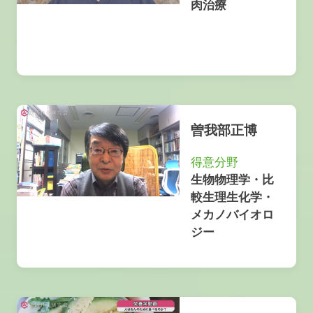
肉治療
曽我部正博
得意分野
生物物理学・比
較生理生化学・
メカノバイオロ
ジー