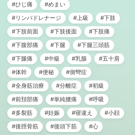
#ひじ痛
#めまい
#リンパドレナージ
#上級
#下肢
#下肢前面
#下肢後面
#下肢痛
#下腹部痛
#下腿
#下腿三頭筋
#下腿痛
#中級
#乳腺
#五十肩
#体幹
#便秘
#側彎症
#全身筋治療
#分離症
#初級
#前頚部痛
#単純腰痛
#呼吸
#多裂筋
#妊娠
#寝違え
#小顔
#後脛骨筋
#後頭下筋
#心