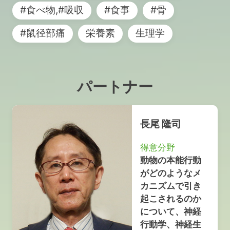
#食べ物,#吸収
#食事
#骨
#鼠径部痛
栄養素
生理学
パートナー
長尾 隆司
得意分野
動物の本能行動
がどのようなメ
カニズムで引き
起こされるのか
について、神経
行動学、神経生