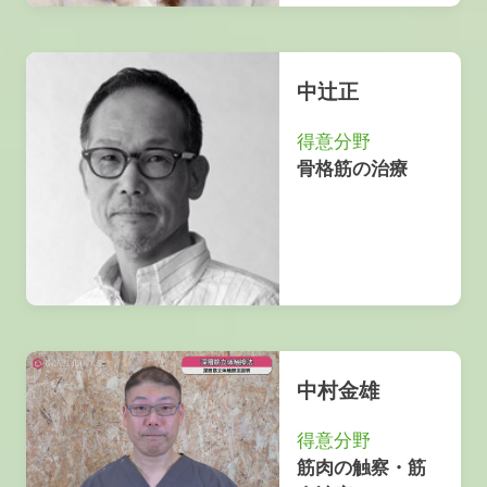
中辻正
得意分野
骨格筋の治療
中村金雄
得意分野
筋肉の触察・筋