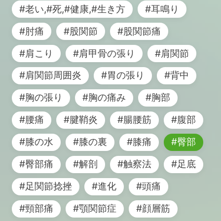
#老い,#死,#健康,#生き方
#耳鳴り
#肘痛
#股関節
#股関節痛
#肩こり
#肩甲骨の張り
#肩関節
#肩関節周囲炎
#胃の張り
#背中
#胸の張り
#胸の痛み
#胸部
#腰痛
#腱鞘炎
#腸腰筋
#腹部
#膝の水
#膝の裏
#膝痛
#臀部
#臀部痛
#解剖
#触察法
#足底
#足関節捻挫
#進化
#頭痛
#頸部痛
#顎関節症
#顔層筋