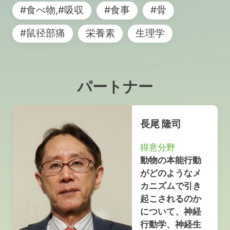
#食べ物,#吸収
#食事
#骨
#鼠径部痛
栄養素
生理学
パートナー
長尾 隆司
得意分野
動物の本能行動
がどのようなメ
カニズムで引き
起こされるのか
について、神経
行動学、神経生