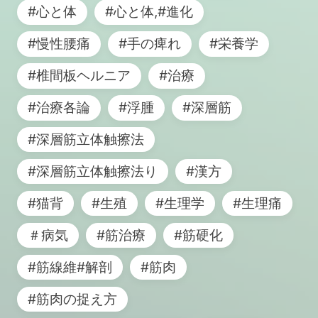
#心と体
#心と体,#進化
#慢性腰痛
#手の痺れ
#栄養学
#椎間板ヘルニア
#治療
#治療各論
#浮腫
#深層筋
#深層筋立体触擦法
#深層筋立体触擦法り
#漢方
#猫背
#生殖
#生理学
#生理痛
＃病気
#筋治療
#筋硬化
#筋線維#解剖
#筋肉
#筋肉の捉え方