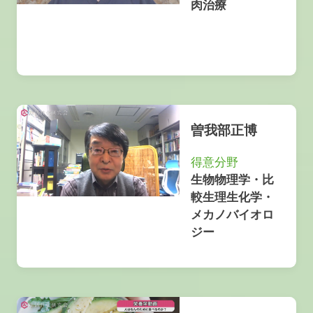
肉治療
曽我部正博
得意分野
生物物理学・比
較生理生化学・
メカノバイオロ
ジー