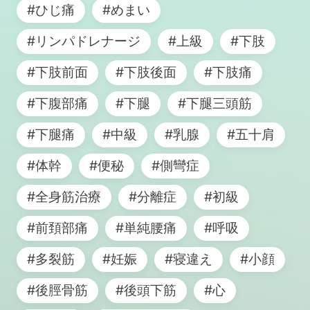
#ひじ痛
#めまい
#リンパドレナージ
#上級
#下肢
#下肢前面
#下肢後面
#下肢痛
#下腹部痛
#下腿
#下腿三頭筋
#下腿痛
#中級
#乳腺
#五十肩
#体幹
#便秘
#側彎症
#全身筋治療
#分離症
#初級
#前頚部痛
#単純腰痛
#呼吸
#多裂筋
#妊娠
#寝違え
#小顔
#後脛骨筋
#後頭下筋
#心