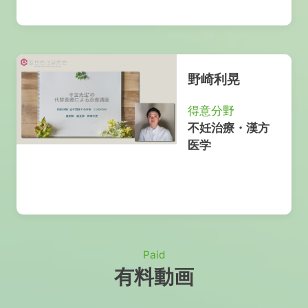
野崎利晃
得意分野
不妊治療・漢方
医学
Paid
有料動画