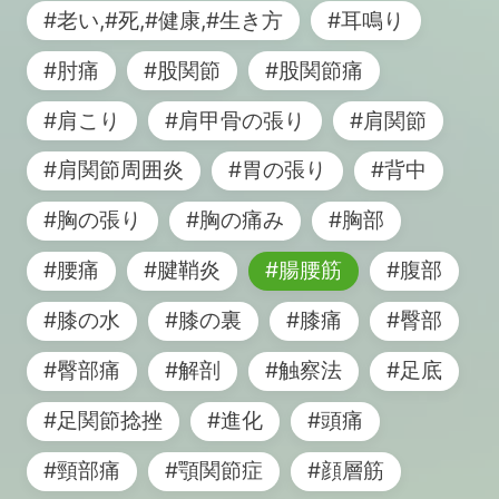
#老い,#死,#健康,#生き方
#耳鳴り
#肘痛
#股関節
#股関節痛
#肩こり
#肩甲骨の張り
#肩関節
#肩関節周囲炎
#胃の張り
#背中
#胸の張り
#胸の痛み
#胸部
#腰痛
#腱鞘炎
#腸腰筋
#腹部
#膝の水
#膝の裏
#膝痛
#臀部
#臀部痛
#解剖
#触察法
#足底
#足関節捻挫
#進化
#頭痛
#頸部痛
#顎関節症
#顔層筋