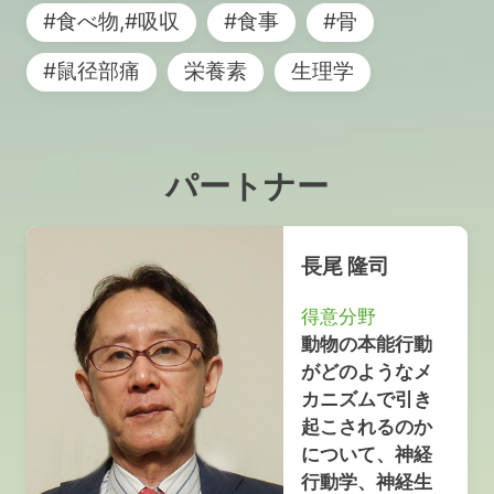
#食べ物,#吸収
#食事
#骨
#鼠径部痛
栄養素
生理学
パートナー
長尾 隆司
得意分野
動物の本能行動
がどのようなメ
カニズムで引き
起こされるのか
について、神経
行動学、神経生