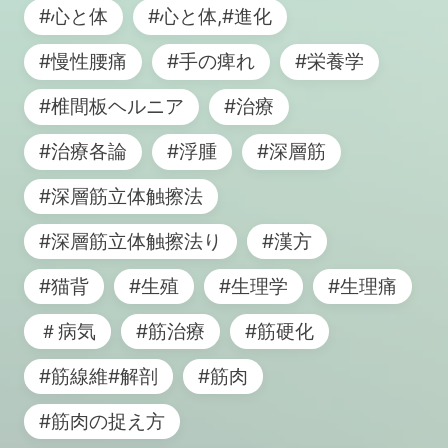
#心と体
#心と体,#進化
#慢性腰痛
#手の痺れ
#栄養学
#椎間板ヘルニア
#治療
#治療各論
#浮腫
#深層筋
#深層筋立体触擦法
#深層筋立体触擦法り
#漢方
#猫背
#生殖
#生理学
#生理痛
＃病気
#筋治療
#筋硬化
#筋線維#解剖
#筋肉
#筋肉の捉え方