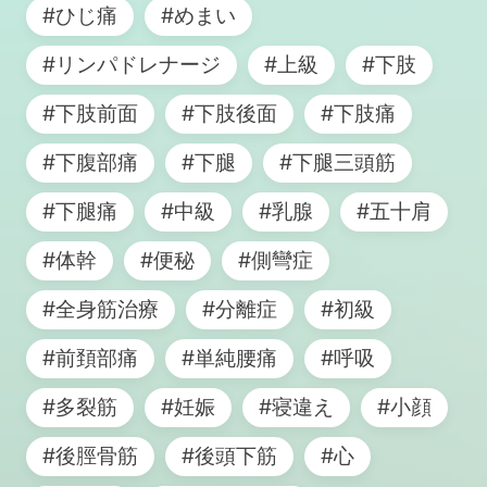
#ひじ痛
#めまい
#リンパドレナージ
#上級
#下肢
#下肢前面
#下肢後面
#下肢痛
#下腹部痛
#下腿
#下腿三頭筋
#下腿痛
#中級
#乳腺
#五十肩
#体幹
#便秘
#側彎症
#全身筋治療
#分離症
#初級
#前頚部痛
#単純腰痛
#呼吸
#多裂筋
#妊娠
#寝違え
#小顔
#後脛骨筋
#後頭下筋
#心