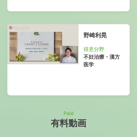
野崎利晃
得意分野
不妊治療・漢方
医学
Paid
有料動画