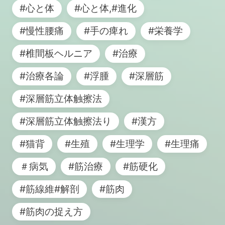
#心と体
#心と体,#進化
#慢性腰痛
#手の痺れ
#栄養学
#椎間板ヘルニア
#治療
#治療各論
#浮腫
#深層筋
#深層筋立体触擦法
#深層筋立体触擦法り
#漢方
#猫背
#生殖
#生理学
#生理痛
＃病気
#筋治療
#筋硬化
#筋線維#解剖
#筋肉
#筋肉の捉え方