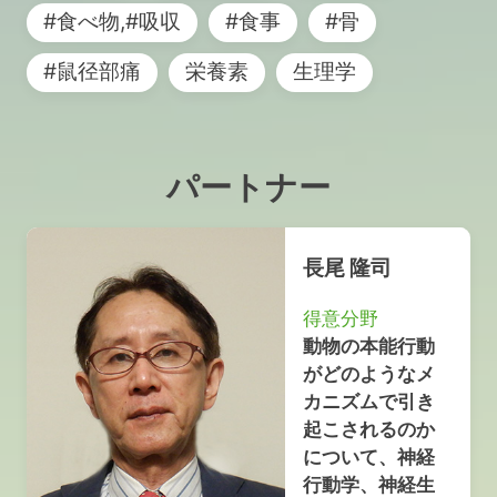
#食べ物,#吸収
#食事
#骨
#鼠径部痛
栄養素
生理学
パートナー
長尾 隆司
得意分野
動物の本能行動
がどのようなメ
カニズムで引き
起こされるのか
について、神経
行動学、神経生