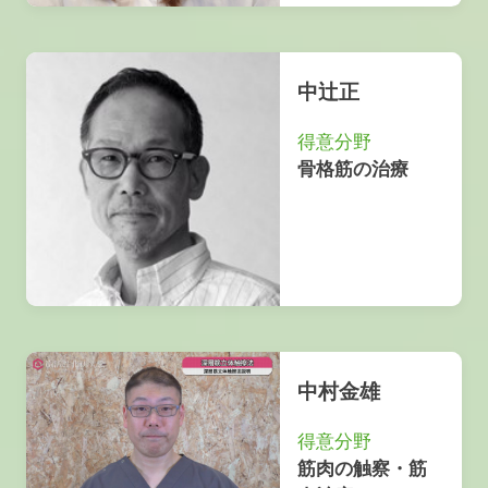
中辻正
得意分野
骨格筋の治療
中村金雄
得意分野
筋肉の触察・筋