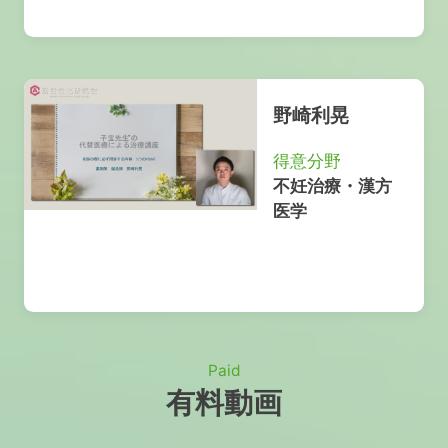
野崎利晃
得意分野
不妊治療・漢方
医学
Paid
有料動画