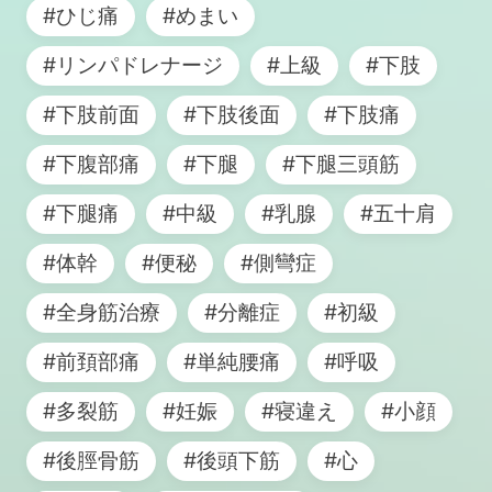
#ひじ痛
#めまい
#リンパドレナージ
#上級
#下肢
#下肢前面
#下肢後面
#下肢痛
#下腹部痛
#下腿
#下腿三頭筋
#下腿痛
#中級
#乳腺
#五十肩
#体幹
#便秘
#側彎症
#全身筋治療
#分離症
#初級
#前頚部痛
#単純腰痛
#呼吸
#多裂筋
#妊娠
#寝違え
#小顔
#後脛骨筋
#後頭下筋
#心