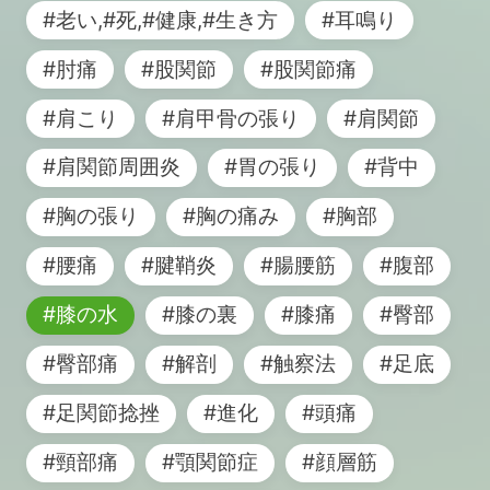
#老い,#死,#健康,#生き方
#耳鳴り
#肘痛
#股関節
#股関節痛
#肩こり
#肩甲骨の張り
#肩関節
#肩関節周囲炎
#胃の張り
#背中
#胸の張り
#胸の痛み
#胸部
#腰痛
#腱鞘炎
#腸腰筋
#腹部
#膝の水
#膝の裏
#膝痛
#臀部
#臀部痛
#解剖
#触察法
#足底
#足関節捻挫
#進化
#頭痛
#頸部痛
#顎関節症
#顔層筋