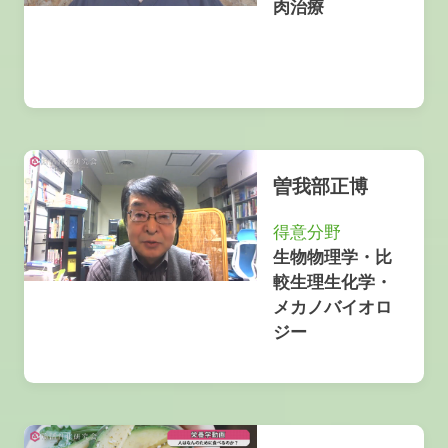
肉治療
曽我部正博
得意分野
生物物理学・比
較生理生化学・
メカノバイオロ
ジー