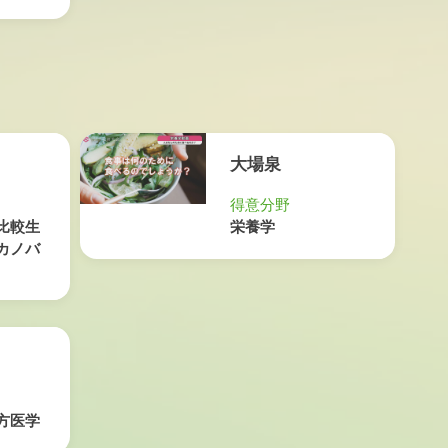
大場泉
得意分野
比較生
栄養学
カノバ
方医学