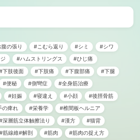
お腹の張り
#こむら返り
#シミ
#シワ
ージ
#ハムストリングス
#ひじ痛
#下肢後面
#下肢痛
#下腹部痛
#下腿
#便秘
#側彎症
#全身筋治療
#妊娠
#寝違え
#小顔
#後脛骨筋
手の痺れ
#栄養学
#椎間板ヘルニア
#深層筋立体触擦法り
#漢方
#猫背
#筋線維#解剖
#筋肉
#筋肉の捉え方