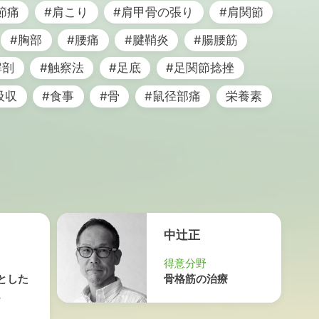
節痛
#肩こり
#肩甲骨の張り
#肩関節
#胸部
#腰痛
#腱鞘炎
#腸腰筋
解剖
#触察法
#足底
#足関節捻挫
吸収
#食事
#骨
#鼠径部痛
栄養素
中辻正
得意分野
とした
骨格筋の治療
。