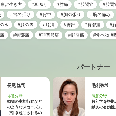
健康,#生き方
#耳鳴り
#肘痛
#股関節
#股関
炎
#胃の張り
#背中
#胸の張り
#胸の痛み
膝の水
#膝の裏
#膝痛
#臀部
#臀部痛
#
頭痛
#頸部痛
#顎関節症
#顔層筋
#食べ物,#
パートナー
長尾 隆司
毛利弥希
得意分野
得意分野
動物の本能行動がど
解剖学を根拠
のようなメカニズム
鍼灸の有効性
で引き起こされるの