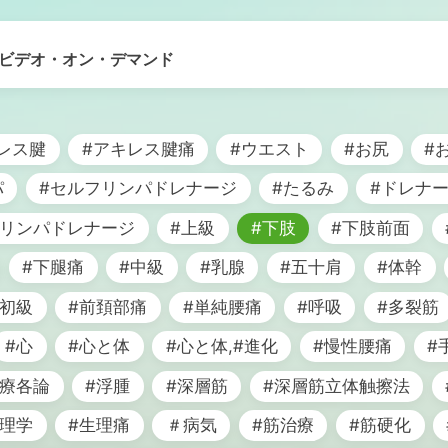
ビデオ・オン・デマンド
レス腱
#アキレス腱痛
#ウエスト
#お尻
#
パ
#セルフリンパドレナージ
#たるみ
#ドレナ
#リンパドレナージ
#上級
#下肢
#下肢前面
#下腿痛
#中級
#乳腺
#五十肩
#体幹
#初級
#前頚部痛
#単純腰痛
#呼吸
#多裂筋
#心
#心と体
#心と体,#進化
#慢性腰痛
#
治療各論
#浮腫
#深層筋
#深層筋立体触擦法
生理学
#生理痛
＃病気
#筋治療
#筋硬化