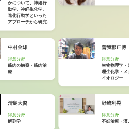
かについて、神経行
動学、神経生化学、
進化行動学といった
アプローチから研究.
中村金雄
曽我部正博
得意分野
得意分野
筋肉の触察・筋肉治
生物物理学・
療
理生化学・メ
イオロジー
清島大資
野崎利晃
得意分野
得意分野
解剖学
不妊治療・漢