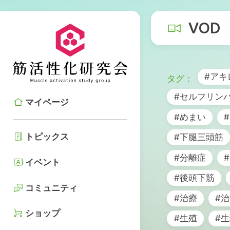
VOD
#アキ
#セルフリン
マイページ
#めまい
トピックス
#下腿三頭筋
#分離症
イベント
#後頭下筋
コミュニティ
#治療
#
ショップ
#生殖
#