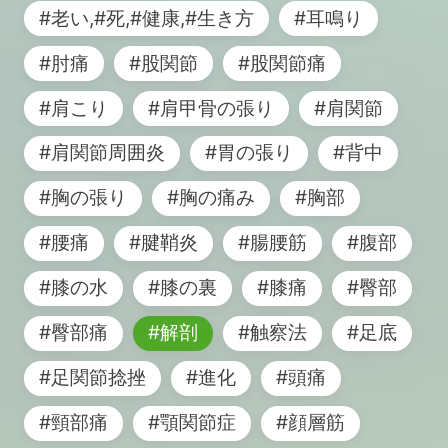
#老い,#死,#健康,#生き方
#耳鳴り
#肘痛
#股関節
#股関節痛
#肩こり
#肩甲骨の張り
#肩関節
#肩関節周囲炎
#胃の張り
#背中
#胸の張り
#胸の痛み
#胸部
#腰痛
#腱鞘炎
#腸腰筋
#腹部
#膝の水
#膝の裏
#膝痛
#臀部
#臀部痛
#解剖
#触察法
#足底
#足関節捻挫
#進化
#頭痛
#頸部痛
#顎関節症
#顔層筋