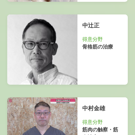
中辻正
得意分野
骨格筋の治療
中村金雄
得意分野
筋肉の触察・筋