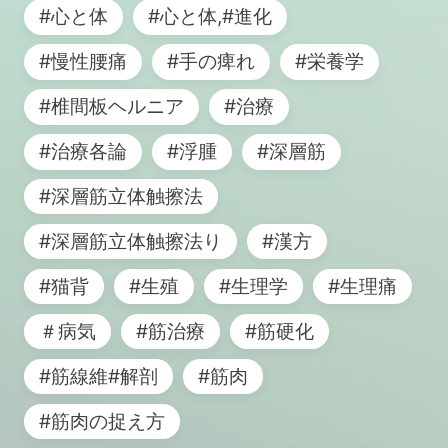
#心と体
#心と体,#進化
#慢性腰痛
#手の痺れ
#栄養学
#椎間板ヘルニア
#治療
#治療各論
#浮腫
#深層筋
#深層筋立体触擦法
#深層筋立体触擦法り
#漢方
#猫背
#生殖
#生理学
#生理痛
＃病気
#筋治療
#筋硬化
#筋線維#解剖
#筋肉
#筋肉の捉え方