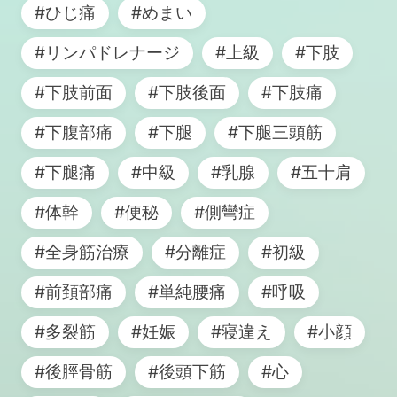
#ひじ痛
#めまい
#リンパドレナージ
#上級
#下肢
#下肢前面
#下肢後面
#下肢痛
#下腹部痛
#下腿
#下腿三頭筋
#下腿痛
#中級
#乳腺
#五十肩
#体幹
#便秘
#側彎症
#全身筋治療
#分離症
#初級
#前頚部痛
#単純腰痛
#呼吸
#多裂筋
#妊娠
#寝違え
#小顔
#後脛骨筋
#後頭下筋
#心