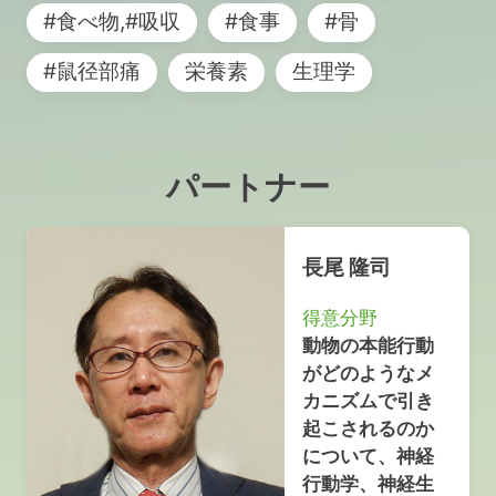
#食べ物,#吸収
#食事
#骨
#鼠径部痛
栄養素
生理学
パートナー
長尾 隆司
得意分野
動物の本能行動
がどのようなメ
カニズムで引き
起こされるのか
について、神経
行動学、神経生