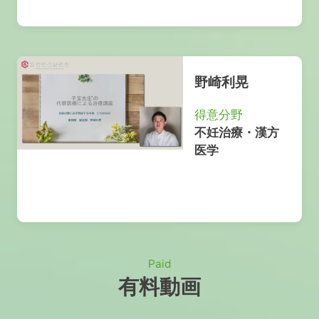
野崎利晃
得意分野
不妊治療・漢方
医学
Paid
有料動画