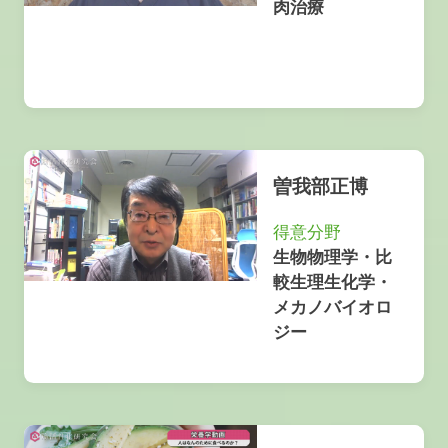
肉治療
曽我部正博
得意分野
生物物理学・比
較生理生化学・
メカノバイオロ
ジー