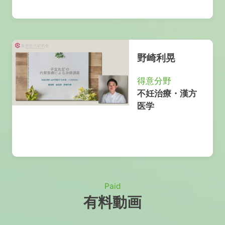
野崎利晃
得意分野
不妊治療・漢方
医学
Paid
有料動画