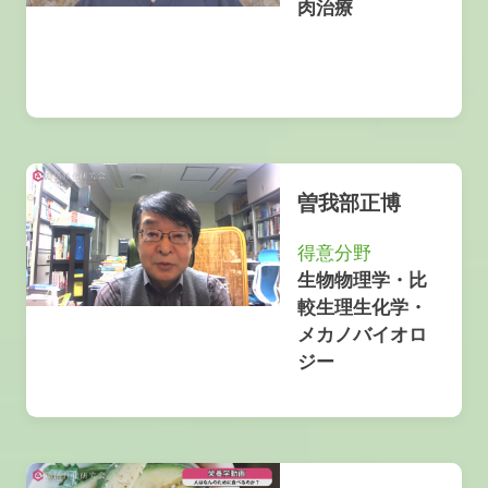
肉治療
曽我部正博
得意分野
生物物理学・比
較生理生化学・
メカノバイオロ
ジー