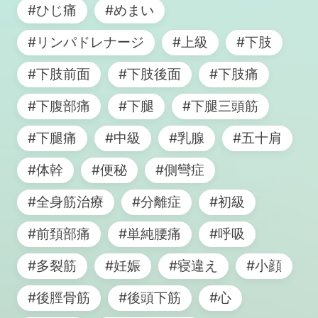
#ひじ痛
#めまい
#リンパドレナージ
#上級
#下肢
#下肢前面
#下肢後面
#下肢痛
#下腹部痛
#下腿
#下腿三頭筋
#下腿痛
#中級
#乳腺
#五十肩
#体幹
#便秘
#側彎症
#全身筋治療
#分離症
#初級
#前頚部痛
#単純腰痛
#呼吸
#多裂筋
#妊娠
#寝違え
#小顔
#後脛骨筋
#後頭下筋
#心