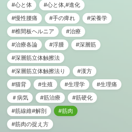
#心と体
#心と体,#進化
#慢性腰痛
#手の痺れ
#栄養学
#椎間板ヘルニア
#治療
#治療各論
#浮腫
#深層筋
#深層筋立体触擦法
#深層筋立体触擦法り
#漢方
#猫背
#生殖
#生理学
#生理痛
＃病気
#筋治療
#筋硬化
#筋線維#解剖
#筋肉
#筋肉の捉え方