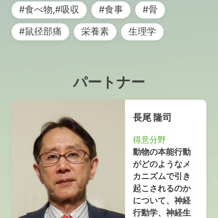
#食べ物,#吸収
#食事
#骨
#鼠径部痛
栄養素
生理学
パートナー
長尾 隆司
得意分野
動物の本能行動
がどのようなメ
カニズムで引き
起こされるのか
について、神経
行動学、神経生