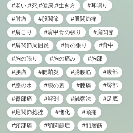
#老い,#死,#健康,#生き方
#耳鳴り
#肘痛
#股関節
#股関節痛
#肩こり
#肩甲骨の張り
#肩関節
#肩関節周囲炎
#胃の張り
#背中
#胸の張り
#胸の痛み
#胸部
#腰痛
#腱鞘炎
#腸腰筋
#腹部
#膝の水
#膝の裏
#膝痛
#臀部
#臀部痛
#解剖
#触察法
#足底
#足関節捻挫
#進化
#頭痛
#頸部痛
#顎関節症
#顔層筋