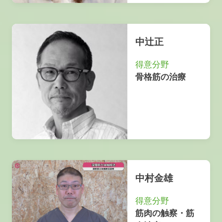
中辻正
得意分野
骨格筋の治療
中村金雄
得意分野
筋肉の触察・筋