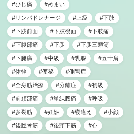
#ひじ痛
#めまい
#リンパドレナージ
#上級
#下肢
#下肢前面
#下肢後面
#下肢痛
#下腹部痛
#下腿
#下腿三頭筋
#下腿痛
#中級
#乳腺
#五十肩
#体幹
#便秘
#側彎症
#全身筋治療
#分離症
#初級
#前頚部痛
#単純腰痛
#呼吸
#多裂筋
#妊娠
#寝違え
#小顔
#後脛骨筋
#後頭下筋
#心