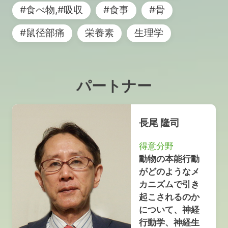
#食べ物,#吸収
#食事
#骨
#鼠径部痛
栄養素
生理学
パートナー
長尾 隆司
得意分野
動物の本能行動
がどのようなメ
カニズムで引き
起こされるのか
について、神経
行動学、神経生