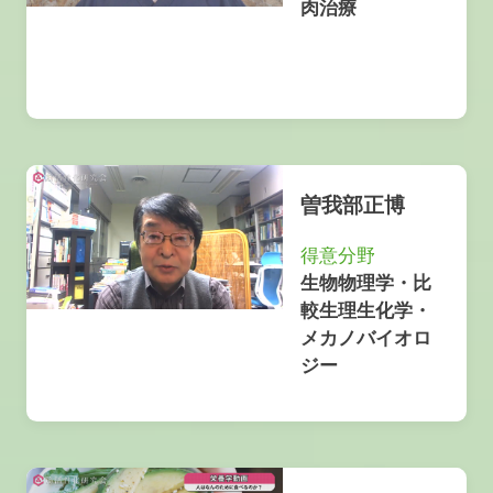
肉治療
曽我部正博
得意分野
生物物理学・比
較生理生化学・
メカノバイオロ
ジー