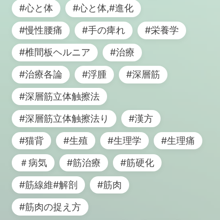
#心と体
#心と体,#進化
#慢性腰痛
#手の痺れ
#栄養学
#椎間板ヘルニア
#治療
#治療各論
#浮腫
#深層筋
#深層筋立体触擦法
#深層筋立体触擦法り
#漢方
#猫背
#生殖
#生理学
#生理痛
＃病気
#筋治療
#筋硬化
#筋線維#解剖
#筋肉
#筋肉の捉え方