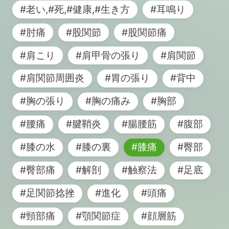
#老い,#死,#健康,#生き方
#耳鳴り
#肘痛
#股関節
#股関節痛
#肩こり
#肩甲骨の張り
#肩関節
#肩関節周囲炎
#胃の張り
#背中
#胸の張り
#胸の痛み
#胸部
#腰痛
#腱鞘炎
#腸腰筋
#腹部
#膝の水
#膝の裏
#膝痛
#臀部
#臀部痛
#解剖
#触察法
#足底
#足関節捻挫
#進化
#頭痛
#頸部痛
#顎関節症
#顔層筋