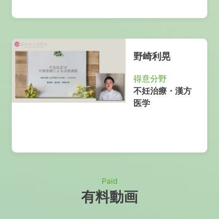
野崎利晃
得意分野
不妊治療・漢方
医学
Paid
有料動画