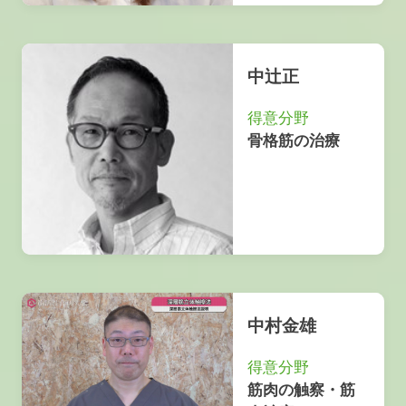
中辻正
得意分野
骨格筋の治療
中村金雄
得意分野
筋肉の触察・筋