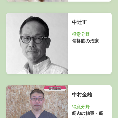
中辻正
得意分野
骨格筋の治療
中村金雄
得意分野
筋肉の触察・筋