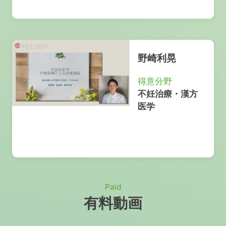
野崎利晃
得意分野
不妊治療・漢方
医学
Paid
有料動画