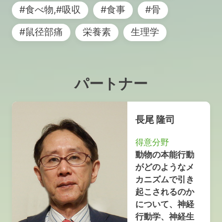
#食べ物,#吸収
#食事
#骨
#鼠径部痛
栄養素
生理学
パートナー
長尾 隆司
得意分野
動物の本能行動
がどのようなメ
カニズムで引き
起こされるのか
について、神経
行動学、神経生