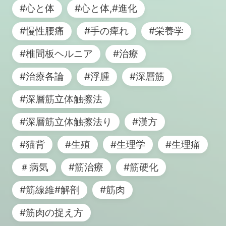
#心と体
#心と体,#進化
#慢性腰痛
#手の痺れ
#栄養学
#椎間板ヘルニア
#治療
#治療各論
#浮腫
#深層筋
#深層筋立体触擦法
#深層筋立体触擦法り
#漢方
#猫背
#生殖
#生理学
#生理痛
＃病気
#筋治療
#筋硬化
#筋線維#解剖
#筋肉
#筋肉の捉え方