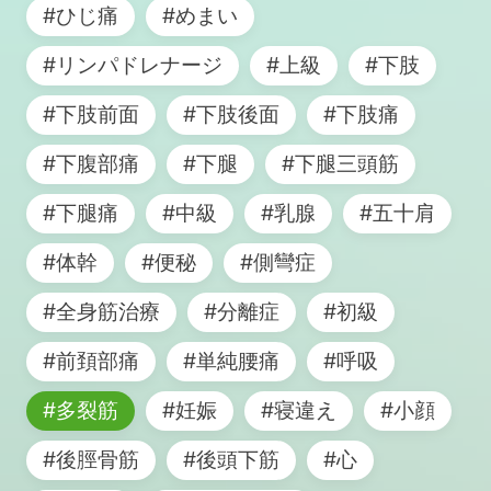
#ひじ痛
#めまい
#リンパドレナージ
#上級
#下肢
#下肢前面
#下肢後面
#下肢痛
#下腹部痛
#下腿
#下腿三頭筋
#下腿痛
#中級
#乳腺
#五十肩
#体幹
#便秘
#側彎症
#全身筋治療
#分離症
#初級
#前頚部痛
#単純腰痛
#呼吸
#多裂筋
#妊娠
#寝違え
#小顔
#後脛骨筋
#後頭下筋
#心