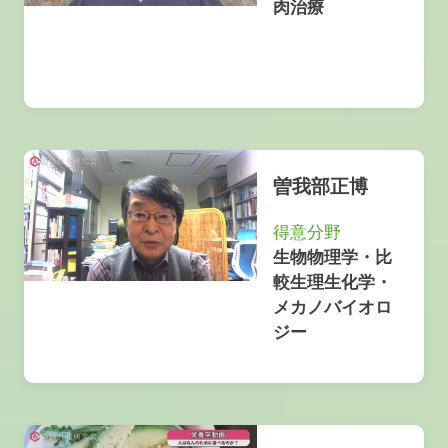
肉治療
曽我部正博
得意分野
生物物理学・比
較生理生化学・
メカノバイオロ
ジー