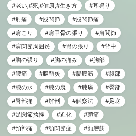
#老い,#死,#健康,#生き方
#耳鳴り
#肘痛
#股関節
#股関節痛
#肩こり
#肩甲骨の張り
#肩関節
#肩関節周囲炎
#胃の張り
#背中
#胸の張り
#胸の痛み
#胸部
#腰痛
#腱鞘炎
#腸腰筋
#腹部
#膝の水
#膝の裏
#膝痛
#臀部
#臀部痛
#解剖
#触察法
#足底
#足関節捻挫
#進化
#頭痛
#頸部痛
#顎関節症
#顔層筋