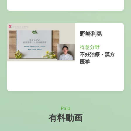
野崎利晃
得意分野
不妊治療・漢方
医学
Paid
有料動画