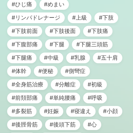
#ひじ痛
#めまい
#リンパドレナージ
#上級
#下肢
#下肢前面
#下肢後面
#下肢痛
#下腹部痛
#下腿
#下腿三頭筋
#下腿痛
#中級
#乳腺
#五十肩
#体幹
#便秘
#側彎症
#全身筋治療
#分離症
#初級
#前頚部痛
#単純腰痛
#呼吸
#多裂筋
#妊娠
#寝違え
#小顔
#後脛骨筋
#後頭下筋
#心