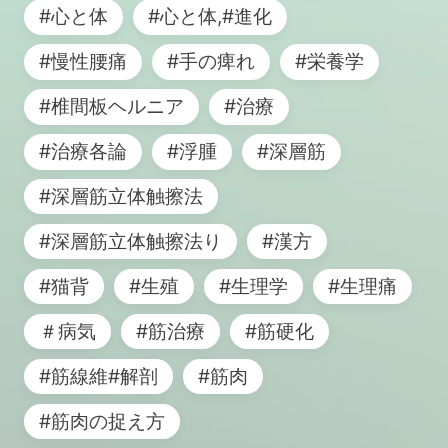
#心と体
#心と体,#進化
#慢性腰痛
#手の痺れ
#栄養学
#椎間板ヘルニア
#治療
#治療各論
#浮腫
#深層筋
#深層筋立体触擦法
#深層筋立体触擦法り
#漢方
#猫背
#生殖
#生理学
#生理痛
＃病気
#筋治療
#筋硬化
#筋線維#解剖
#筋肉
#筋肉の捉え方