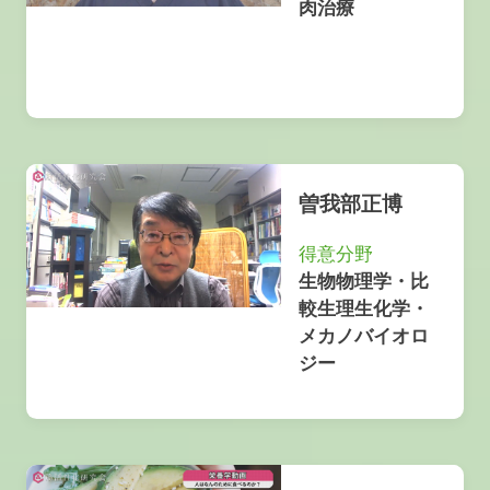
肉治療
曽我部正博
得意分野
生物物理学・比
較生理生化学・
メカノバイオロ
ジー