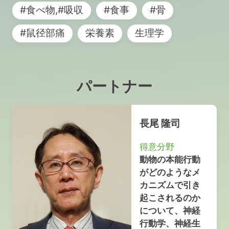
#食べ物,#吸収
#食事
#骨
#鼠径部痛
栄養素
生理学
パートナー
長尾 隆司
得意分野
動物の本能行動
がどのようなメ
カニズムで引き
起こされるのか
について、神経
行動学、神経生