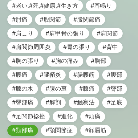
#老い,#死,#健康,#生き方
#耳鳴り
#肘痛
#股関節
#股関節痛
#肩こり
#肩甲骨の張り
#肩関節
#肩関節周囲炎
#胃の張り
#背中
#胸の張り
#胸の痛み
#胸部
#腰痛
#腱鞘炎
#腸腰筋
#腹部
#膝の水
#膝の裏
#膝痛
#臀部
#臀部痛
#解剖
#触察法
#足底
#足関節捻挫
#進化
#頭痛
#頸部痛
#顎関節症
#顔層筋