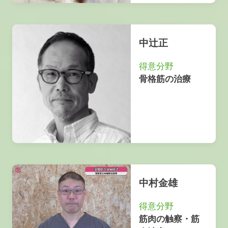
中辻正
得意分野
骨格筋の治療
中村金雄
得意分野
筋肉の触察・筋