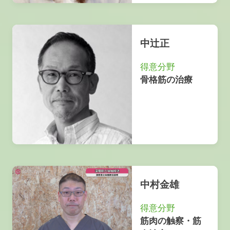
中辻正
得意分野
骨格筋の治療
中村金雄
得意分野
筋肉の触察・筋