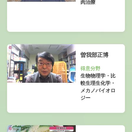
肉治療
曽我部正博
得意分野
生物物理学・比
較生理生化学・
メカノバイオロ
ジー