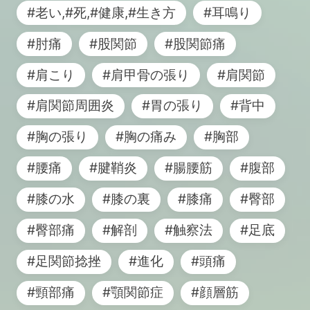
#老い,#死,#健康,#生き方
#耳鳴り
#肘痛
#股関節
#股関節痛
#肩こり
#肩甲骨の張り
#肩関節
#肩関節周囲炎
#胃の張り
#背中
#胸の張り
#胸の痛み
#胸部
#腰痛
#腱鞘炎
#腸腰筋
#腹部
#膝の水
#膝の裏
#膝痛
#臀部
#臀部痛
#解剖
#触察法
#足底
#足関節捻挫
#進化
#頭痛
#頸部痛
#顎関節症
#顔層筋