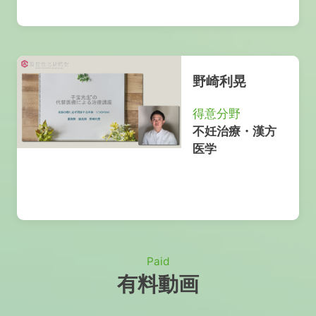
野崎利晃
得意分野
不妊治療・漢方
医学
Paid
有料動画