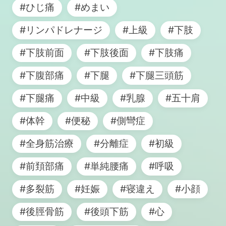
#ひじ痛
#めまい
#リンパドレナージ
#上級
#下肢
#下肢前面
#下肢後面
#下肢痛
#下腹部痛
#下腿
#下腿三頭筋
#下腿痛
#中級
#乳腺
#五十肩
#体幹
#便秘
#側彎症
#全身筋治療
#分離症
#初級
#前頚部痛
#単純腰痛
#呼吸
#多裂筋
#妊娠
#寝違え
#小顔
#後脛骨筋
#後頭下筋
#心