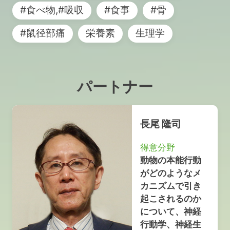
#食べ物,#吸収
#食事
#骨
#鼠径部痛
栄養素
生理学
パートナー
長尾 隆司
得意分野
動物の本能行動
がどのようなメ
カニズムで引き
起こされるのか
について、神経
行動学、神経生