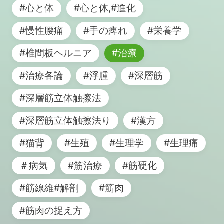
#心と体
#心と体,#進化
#慢性腰痛
#手の痺れ
#栄養学
#椎間板ヘルニア
#治療
#治療各論
#浮腫
#深層筋
#深層筋立体触擦法
#深層筋立体触擦法り
#漢方
#猫背
#生殖
#生理学
#生理痛
＃病気
#筋治療
#筋硬化
#筋線維#解剖
#筋肉
#筋肉の捉え方